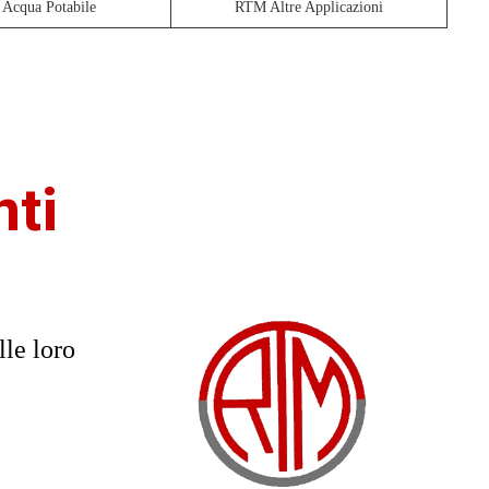
Acqua Potabile
RTM Altre Applicazioni
nti
lle loro
e