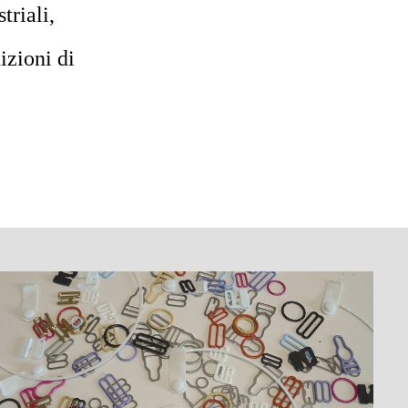
Contattaci
triali,
izioni di